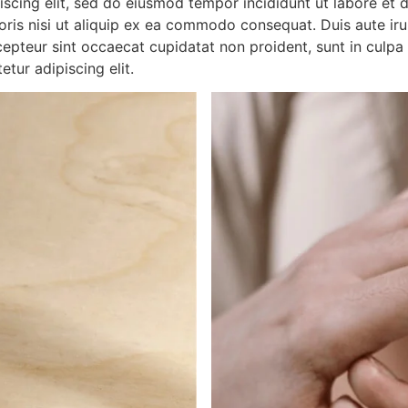
iscing elit, sed do eiusmod tempor incididunt ut labore et
ris nisi ut aliquip ex ea commodo consequat. Duis aute irur
xcepteur sint occaecat cupidatat non proident, sunt in culpa 
tur adipiscing elit.