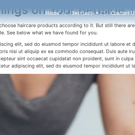
hings on Your Bedside 
Home
Services
Contact U
hoose haircare products according to it. But still there are 
ticle. See below what we have found for you.
iscing elit, sed do eiusmod tempor incididunt ut labore et
ris nisi ut aliquip ex ea commodo consequat. Duis aute irur
xcepteur sint occaecat cupidatat non proident, sunt in culpa 
etur adipiscing elit, sed do eiusmod tempor incididunt ut l