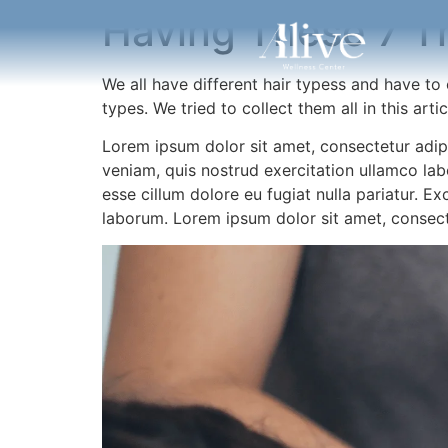
Having These 7 T
We all have different hair typess and have to c
types. We tried to collect them all in this ar
Lorem ipsum dolor sit amet, consectetur adip
veniam, quis nostrud exercitation ullamco labo
esse cillum dolore eu fugiat nulla pariatur. E
laborum. Lorem ipsum dolor sit amet, consect